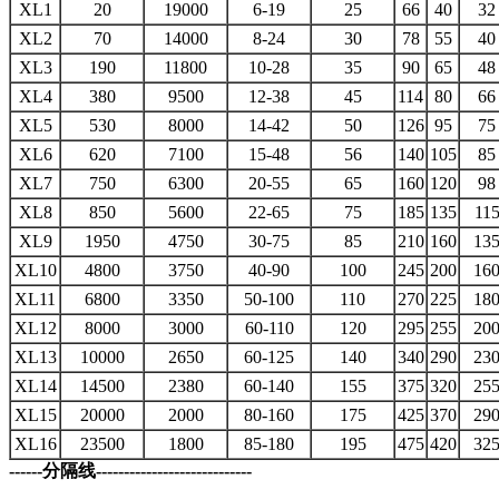
XL1
20
19000
6-19
25
66
40
32
XL2
70
14000
8-24
30
78
55
40
XL3
190
11800
10-28
35
90
65
48
XL4
380
9500
12-38
45
114
80
66
XL5
530
8000
14-42
50
126
95
75
XL6
620
7100
15-48
56
140
105
85
XL7
750
6300
20-55
65
160
120
98
XL8
850
5600
22-65
75
185
135
11
XL9
1950
4750
30-75
85
210
160
13
XL10
4800
3750
40-90
100
245
200
16
XL11
6800
3350
50-100
110
270
225
18
XL12
8000
3000
60-110
120
295
255
20
XL13
10000
2650
60-125
140
340
290
23
XL14
14500
2380
60-140
155
375
320
25
XL15
20000
2000
80-160
175
425
370
29
XL16
23500
1800
85-180
195
475
420
32
------分隔线----------------------------