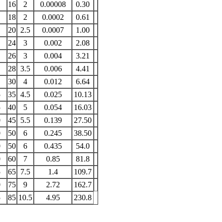
16
2
0.00008
0.30
18
2
0.0002
0.61
20
2.5
0.0007
1.00
24
3
0.002
2.08
26
3
0.004
3.21
28
3.5
0.006
4.41
30
4
0.012
6.64
5
35
4.5
0.025
10.13
5
40
5
0.054
16.03
0
45
5.5
0.139
27.50
0
50
6
0.245
38.50
0
50
6
0.435
54.0
0
60
7
0.85
81.8
5
65
7.5
1.4
109.7
0
75
9
2.72
162.7
5
85
10.5
4.95
230.8