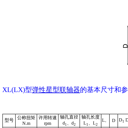
XL(LX)型
弹性星型联轴器
的基本尺寸和参数(JB
轴孔直径
轴孔长度
公称扭矩
许用转速
D
型号
L
D
。
1
d
、d
L
、L
N.m
rpm
1
2
1
2