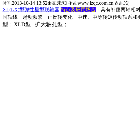
2013-10-14 13:52
未知
www.lzqc.com.cn
次
时间:
来源:
作者:
点击:
XL(LX)型弹性星型联轴器
特点及应用场合
：具有补偿两轴相
同轴线，起动频繁，正反转变化，中速、中等转矩传动轴系和
型；
XLD型--扩大轴孔型；