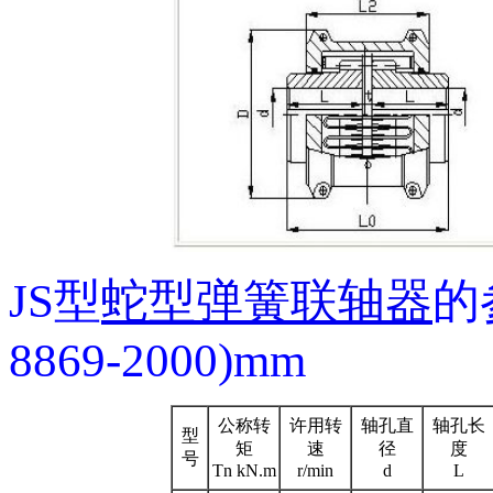
JS型
蛇型弹簧联轴器
的
8869-2000)mm
公称转
许用转
轴孔直
轴孔长
型
矩
速
径
度
号
Tn kN.m
r/min
d
L